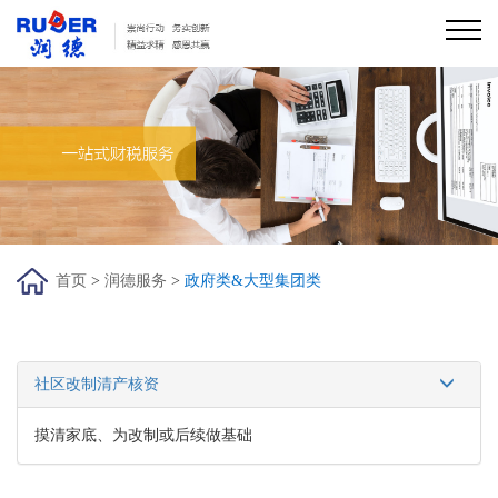
首页
关于润德
润德服务
行业痛点/解决方案
新闻资讯
员工发展
首页
>
润德服务
>
政府类&大型集团类
加入我们
联系我们
财税培训平台
社区改制清产核资
摸清家底、为改制或后续做基础