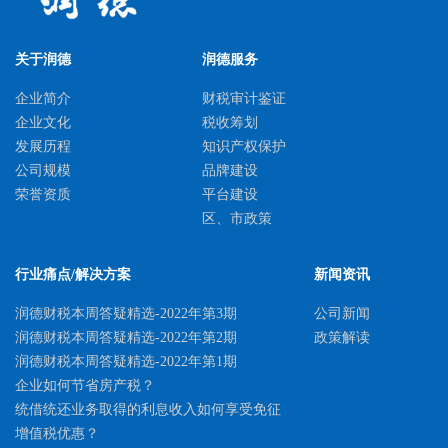
关于润德
润德服务
企业简介
财税审计鉴证
企业文化
税收筹划
发展历程
知识产权保护
公司规模
品牌建设
荣誉资质
平台建设
区、市政策
国家、省级政策
人才类政策
行业痛点/解决方案
新闻资讯
科学技术奖励
润德财税本周答疑精选-2022年第3期
公司新闻
体系认证
润德财税本周答疑精选-2022年第2期
政策解读
润德财税本周答疑精选-2022年第1期
企业如何节省房产税？
统借统还业务取得的利息收入如何享受免征
增值税优惠？