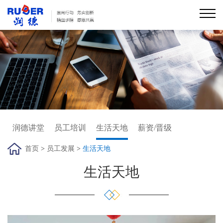
首页
关于润德
润德服务
行业痛点/解决方案
新闻资讯
员工发展
润德讲堂
员工培训
生活天地
薪资/晋级
加入我们
首页
>
员工发展
>
生活天地
联系我们
财税培训平台
生活天地